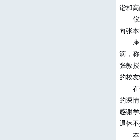
诣和高
仪
向张本
座
滴，称
张教授
的校友
在
的深情
感谢学
退休不
本