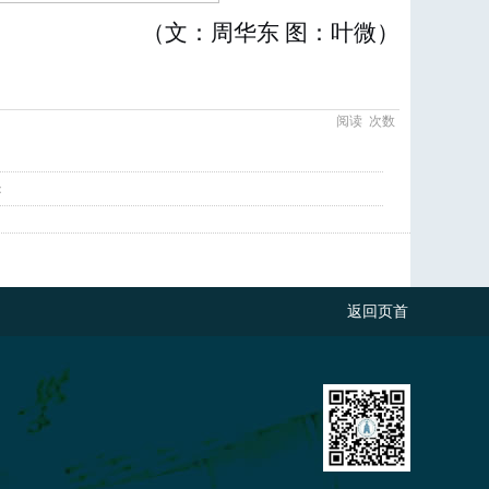
（文：周华东 图：叶微）
阅读
次数
：
返回页首