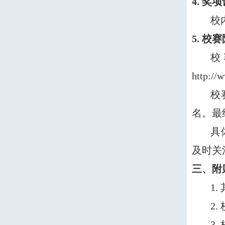
4. 奖
校
5. 校
校
http://
校
名。最
具
及时关
三、附
1.
2.
3.