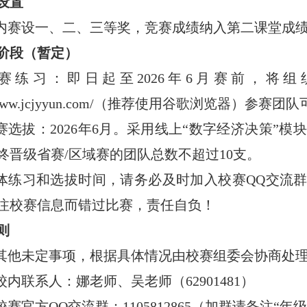
项设置
内赛设一、二、三等奖，竞赛成绩纳入第二课堂成
赛阶段（暂定）
赛练习：即日起至
2026
年
6
月赛前，将组
www.jcjyyun.com/
（推荐使用谷歌浏览器）参赛团队
赛选拔：
2026
年
6
月。采用线上“数字经济决策”模
终晋级省赛
/
区域赛的团队总数不超过
10
支。
体练习和选拔时间，请务必及时加入校赛
QQ
交流
注校赛信息而错过比赛，责任自负！
则
其他未定事项，根据具体情况由校赛组委会协商处
校内联系人：娜老师、吴老师（
62901481
）
校赛官方
QQ
交流群：
1105812865
（加群请备注“年