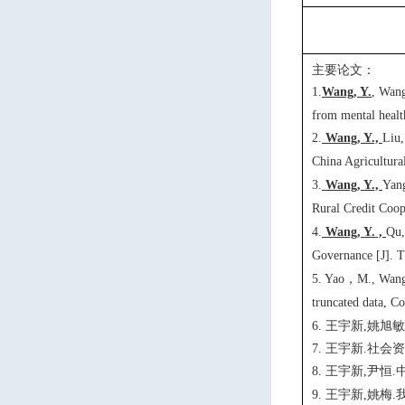
主要论文：
1.
Wang, Y.
, Wang
from mental healt
2
.
Wang, Y.,
Liu,
China Agricultura
3.
Wang, Y.,
Yang
Rural Credit Coop
4.
Wang, Y. ,
Qu,
Governance [J]. T
，
5. Yao
M.
, Wan
truncated data, C
王宇新
姚旭敏
6.
,
王宇新
社会资
7.
.
王宇新
尹恒
8.
,
.
王宇新
姚梅
9.
,
.