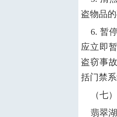
盗物品的
6. 
应立即
盗窃事
括门禁系
（七
翡翠