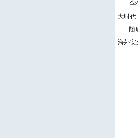
学
大时代
随
海外安