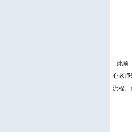
此前，
心老师
流程、