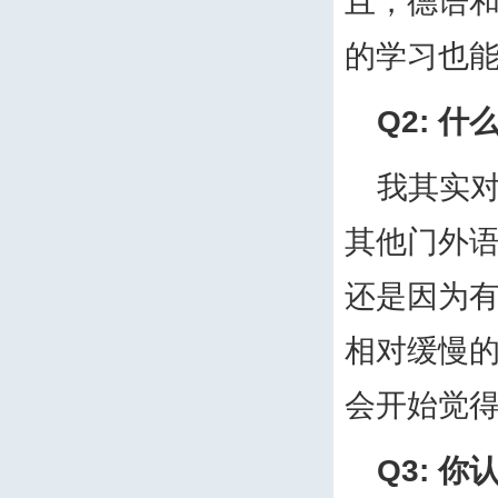
且，德语
的学习也
Q2:
什
我其实
其他门外
还是因为
相对缓慢
会开始觉
Q3:
你