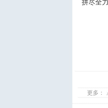
拼尽全
更多：