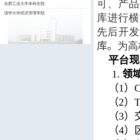
可、产品
合肥工业大学本科生院
清华大学经济管理学院
库进行横
先后开发
库。
为高
平台
现
1.
领
（
1
）
（
2
）
（
3
）
（
4
）