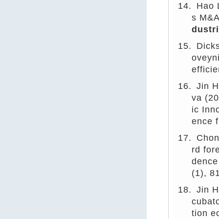
14.
Hao 
s M&A
dustr
15.
Dick
oveyni
effici
16.
Jin 
va (2
ic Inn
ence 
17.
Chon
rd for
dence
(1), 8
18.
Jin 
cubat
tion e