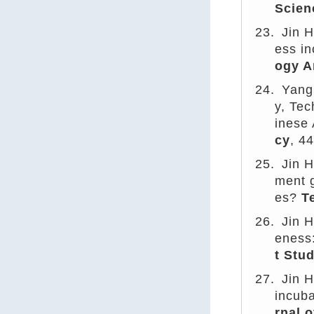
Scien
23.
Jin 
ess i
ogy A
24.
Yang
y, Te
inese 
cy
, 4
25.
Jin 
ment g
es?
T
26.
Jin H
eness:
t Stud
27.
Jin H
incuba
rnal 