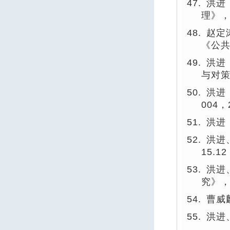
47.
洪进
理》
48.
赵定
《公
49.
洪进
与对
50.
洪进
004
，
51.
洪进
52.
洪进
15.12
53.
洪进
究》
54.
曹威
55.
洪进