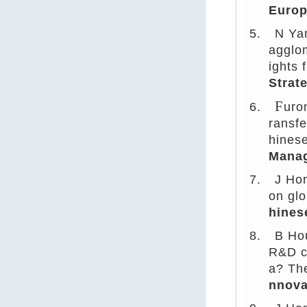
Europ
5.
N Yan
agglom
ights 
Strat
F
6.
uro
ransfe
hinese
Mana
7.
J Hon
on glo
hines
8.
B Ho
R&D co
a? The
nnova