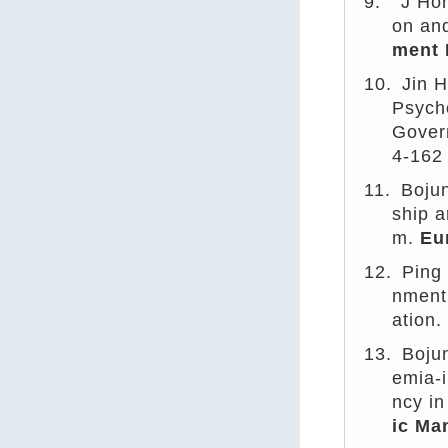
9.
J Hon
on and
ment 
10.
Jin 
Psycho
Gover
4-162
11.
Bojun
ship a
m.
Eu
12.
Ping
nment 
ation
13.
Boju
emia-i
ncy in
ic Ma