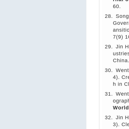
60.
28.
Song
Govern
ansit
7(9) 
29.
Jin 
ustrie
China
30.
Went
4). Cr
h in C
31.
Went
ograph
Worl
32.
Jin 
3). Cl