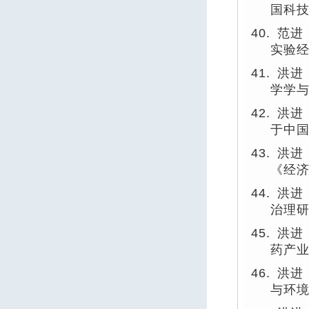
国科
40.
范进
实验
41.
洪进
学学
42.
洪进
于中
43.
洪进
《经
44.
洪进
治理
45.
洪进
药产
46.
洪进
与环