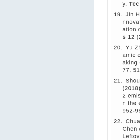
y.
Tec
19.
Jin H
nnovat
ation 
s
12 (
20.
Yu Z
amic c
aking 
77, 5
21.
Shou
(2018
2 emis
n the
952-9
22.
Chua
Chen 
Lefto