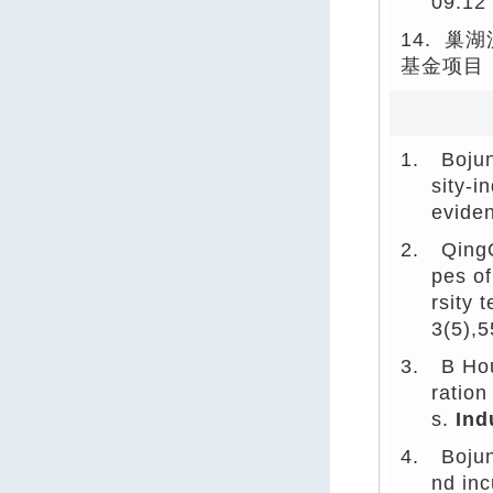
09.12
14. 
基金项目
1.
Bojun
sity-i
evide
2.
QingQ
pes of
rsity 
3(5),
3.
B Hou
ration
s.
Ind
4.
Bojun
nd inc