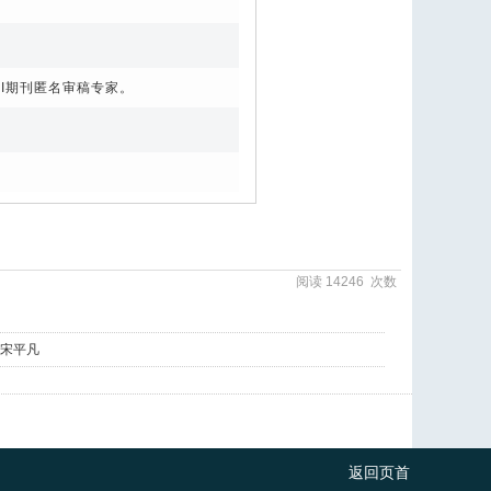
I
期刊匿名审稿专家。
阅读
14246
次数
宋平凡
返回页首