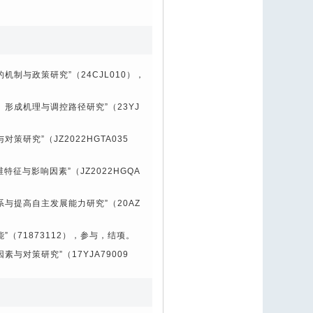
的机制与政策研究”（
24CJL010
），
、形成机理与调控路径研究”（
23YJ
与对策研究”（
JZ2022HGTA035
维特征与影响因素”（
JZ2022HGQA
系与提高自主发展能力研究”（
20AZ
”（
71873112
），参与，结项。
因素与对策研究”（
17YJA79009