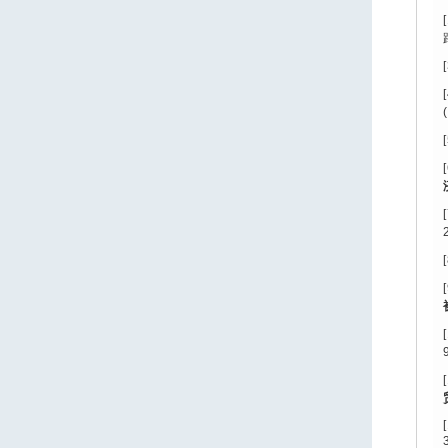
[
[
[
[
[
[
[
[