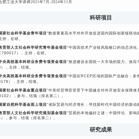
合肥工业大学讲师
2021年7月-2024年11月
科研项目
国家社会科学基金青年项目
“数据要素高水平对外开放促进国内国际创新链联动
主持，在研。
教育部人文社会科学研究青年基金项目
“中国高技术产业链风险敞口的动态演化
C790017
），主持，在研。
中央高校基本科研业务费专项资金项目
“推进建设全国统一大市场的阻力、效应
0
），主持，结项。
中央高校基本科研业务费专项资金项目
“中国在
RCEP
区域的国际产业融合：多
0178
），主持，结项。
国家社会科学基金重点项目
“中美经贸博弈背景下中国健全对外开放安全保障体
D102
），参与，结项（排名第二）。
国家自然科学基金面上项目
“省际贸易与经济增长：寻找新时代中国经济的新动能
教育部人文社会科学研究规划基金项目
“贸易的本地偏好之谜：中国悖论、影响
4
），参与，结项（排名第二）。
研究成果