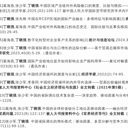
1]
葛海燕
,
张少军
,
丁晓强
.
中国区域产业链对外风险敞口的测度、比较与模拟—
路径
[J].
经济学家
,2025,(02):106-117.
被中国人民大学国际货币研究所学术内
3]
丁晓强
,
张先锋
.
中国在
RCEP
区域的国际产业融合：多维特征与影响因素
[J].
4]
丁晓强
,
葛海燕
.
中国产业链对外风险敞口的动态变迁、国际比较与反事实模拟
(10):26-45.
5]
葛海燕
,
丁晓强
.
数字化转型对企业客户关系的影响
[J].
统计与信息论坛
,2024,
6]
张少军
,
丁晓强
.
中国省际调出与出口增长的边际分解
——
基于贸易总额和市场
济研究
,2023,40(9):5-26.
（通讯作者）
7]
葛海燕
,
丁晓强
.
国际产业链地位提升如何影响企业产能利用率
——
兼论对畅通
2023(8):63-80.
（通讯作者）
8]
丁晓强
,
张少军
.
中国经济双循环的测度与分析
[J].
经济学家
,2022(2):74-85.
9]
丁晓强
,
张少军
,
李善同
.
中国经济双循环的内外导向选择——贸易比较偏好视
被人大书报资料中心《社会主义经济理论与实践》全文转载（
2021
年第
5
期）
[10]
丁晓强
,
张少军
.
中国的省际调出技术复杂度——演变趋势、驱动因素与分布
9-1228
。
[11]
葛海燕
,
张少军
,
丁晓强
.
中国的全球价值链分工地位及驱动因素
——
融合经济
贸易问题
,2021(9):122-137.
被人大书报资料中心《世界经济导刊》全文转载（
[12]
张少军
,
丁晓强
.
中国省际调出的增长模式：驱动因素、多层分解与竞争力剖
37(11):99-118
。