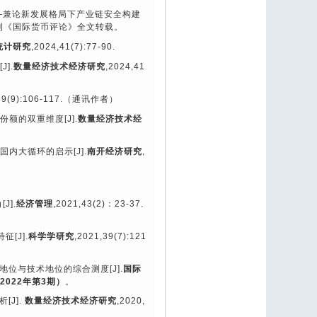
—兼论新发展格局下产业链安全构建
刊《国际货币评论》全文转载。
统计研究
,2024,41(7):77-90.
[J].
数量经济技术经济研究
,2024,41
39(9):106-117.
（通讯作者）
份额的双重维度
[J].
数量经济技术经
国内大循环的启示
[J].
南开经济研究
,
角
[J].
经济管理
,2021,43(2)
：
23-37.
。
特征
[J].
科学学研究
,2021,39(7):121
地位与技术地位的综合测度
[J].
国际
2022
年第
3
期）
。
析
[J].
数量经济技术经济研究
,2020,