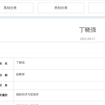
系别分类
所别分类
丁晓强
2021-09-17
丁晓强
姓 名
副教授
职 称
职 务
国际经济与贸易所
所属所