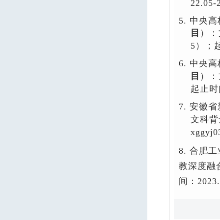
22.05-
5.
中央高
目
）：
5
）；
6.
中央高
目
）：
起止时
7.
安徽省
文科背
xggyj0
8. 合
教深度融
间：
2
023