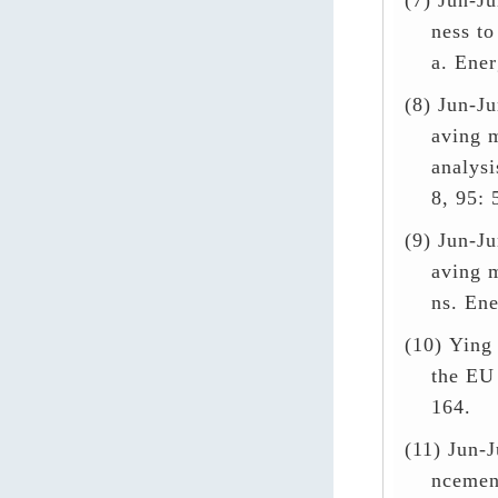
(7)
Jun-Ju
ness to
a. Ener
(8)
Jun-Ju
aving m
analys
8,
95
:
5
(9)
Jun-Ju
aving m
ns. Ene
(10)
Ying 
the EU 
164.
(11)
Jun-J
ncemen