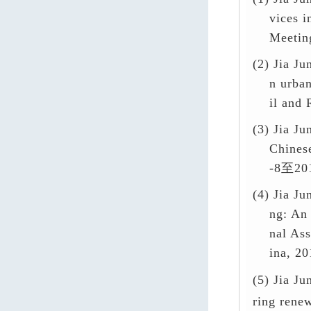
vices i
Meetin
(2)
Jia Ju
n urban
il and
(3)
Jia Ju
Chines
-8
至
20
(4)
Jia Ju
ng: An 
nal As
ina, 20
(5) Jia Ju
ring renew