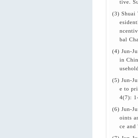
tive. S
(3)
Shuai 
esident
ncentiv
bal Cha
(4)
Jun-Ju
in Chin
usehold
(5)
Jun-Ju
e to pr
4(7): 1
(6)
Jun-Ju
oints 
ce and