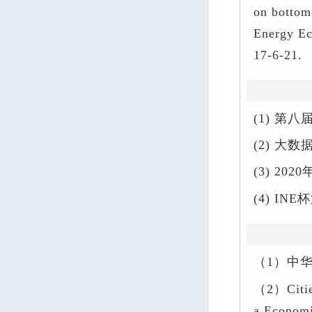
on bottom
Energy Ec
17-6-21.
(1)
第八
(2)
大数
(3)
20
20
(4) INE
杯
（1）中
（2）Citi
a Econom