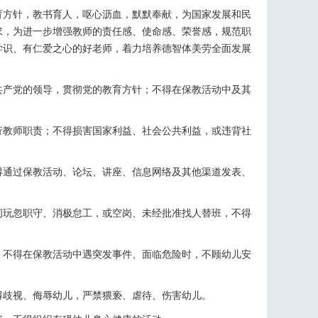
育方针，教书育人，呕心沥血，默默奉献，为国家发展和民
求，为进一步增强教师的责任感、使命感、荣誉感，规范职
学识、有仁爱之心的好老师，着力培养德智体美劳全面发展
共产党的领导，贯彻党的教育方针；不得在保教活动中及其
行教师职责；不得损害国家利益、社会公共利益，或违背社
得通过保教活动、论坛、讲座、信息网络及其他渠道发表、
间玩忽职守、消极怠工，或空岗、未经批准找人替班，不得
；不得在保教活动中遇突发事件、面临危险时，不顾幼儿安
得歧视、侮辱幼儿，严禁猥亵、虐待、伤害幼儿。