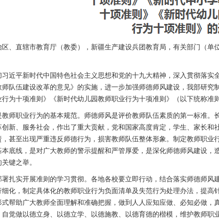
治区、直辖市教育厅（教委），新疆生产建设兵团教育局，有关部门（单
彻习近平新时代中国特色社会主义思想和党的十九大精神，深入贯彻落实全
教师队伍建设改革的意见》的实施，进一步加强师德师风建设，我部研究
业行为十项准则》《新时代幼儿园教师职业行为十项准则》（以下统称准
是教师职业行为的基本规范。师德师风是评价教师队伍素质的第一标准。
革创新、服务社会，作出了重大贡献，党和国家高度肯定，学生、家长和
责，甚至出现严重违反师德行为，损害教师队伍整体形象。制定教师职业
基本底线，是对广大教师的警示提醒和严管厚爱，是深化师德师风建设，
的关键之举。
部署扎实开展准则的学习贯彻。各地各校要立即行动，结合落实师德师风
行细化，制定具体化的教师职业行为负面清单及失范行为处理办法，提高
形式帮助广大教师全面理解和准确把握，做到人人应知应做、必知必做，
，自觉做以德立身、以德立学、以德施教、以德育德的楷模，维护教师职