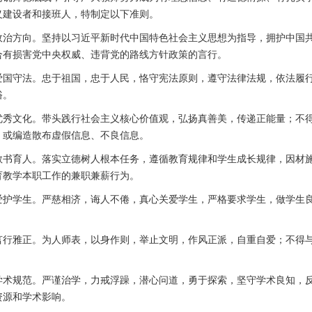
义建设者和接班人，特制定以下准则。
政治方向。坚持以习近平新时代中国特色社会主义思想为指导，拥护中国
合有损害党中央权威、违背党的路线方针政策的言行。
爱国守法。忠于祖国，忠于人民，恪守宪法原则，遵守法律法规，依法履
俗。
优秀文化。带头践行社会主义核心价值观，弘扬真善美，传递正能量；不
，或编造散布虚假信息、不良信息。
教书育人。落实立德树人根本任务，遵循教育规律和学生成长规律，因材
育教学本职工作的兼职兼薪行为。
爱护学生。严慈相济，诲人不倦，真心关爱学生，严格要求学生，做学生
言行雅正。为人师表，以身作则，举止文明，作风正派，自重自爱；不得
学术规范。严谨治学，力戒浮躁，潜心问道，勇于探索，坚守学术良知，
资源和学术影响。