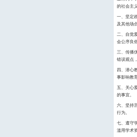
的社会主
一、坚定
及其他场
二、自觉
会公序良
三、传播
错误观点
四、潜心
事影响教
五、关心
的事宜。
六、坚持
行为。
七、遵守
滥用学术