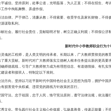
公平诚信。坚持原则，处事公道，光明磊落，为人正直；不得在招生、考
等工作中徇私舞弊、弄虚作假。
廉洁自律。严于律己，清廉从教；不得索要、收受学生及家长财物，不得
资源谋取私利。
奉献社会。履行社会责任，贡献聪明才智，树立正确义利观；不得假公济
益。
新时代中小学教师职业行为十
类灵魂的工程师，是人类文明的传承者。长期以来，广大教师贯彻党的教
出了重大贡献。新时代对广大教师落实立德树人根本任务提出新的更高要
明确师德底线，引导广大教师努力成为有理想信念、有道德情操、有扎实
义建设者和接班人，特制定以下准则。
政治方向。坚持以习近平新时代中国特色社会主义思想为指导，拥护中国
合有损害党中央权威、违背党的路线方针政策的言行。
爱国守法。忠于祖国，忠于人民，恪守宪法原则，遵守法律法规，依法履
俗。
优秀文化。带头践行社会主义核心价值观，弘扬真善美，传递正能量；不