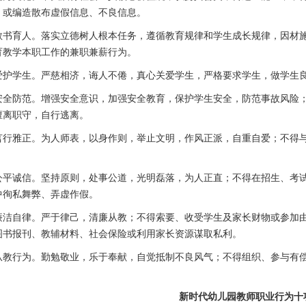
，或编造散布虚假信息、不良信息。
教书育人。落实立德树人根本任务，遵循教育规律和学生成长规律，因材
育教学本职工作的兼职兼薪行为。
爱护学生。严慈相济，诲人不倦，真心关爱学生，严格要求学生，做学生
安全防范。增强安全意识，加强安全教育，保护学生安全，防范事故风险
擅离职守，自行逃离。
言行雅正。为人师表，以身作则，举止文明，作风正派，自重自爱；不得
公平诚信。坚持原则，处事公道，光明磊落，为人正直；不得在招生、考
中徇私舞弊、弄虚作假。
廉洁自律。严于律己，清廉从教；不得索要、收受学生及家长财物或参加
图书报刊、教辅材料、社会保险或利用家长资源谋取私利。
从教行为。勤勉敬业，乐于奉献，自觉抵制不良风气；不得组织、参与有
新时代幼儿园教师职业行为十