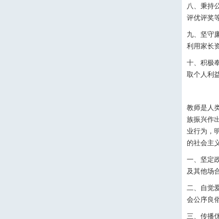
八、秉持
评优评奖
九、坚守
利用家长
十、积极
取个人利
教师是人
族振兴作
业行为，
的社会主
一、坚定
及其他场
二、自觉
会公序良
三、传播