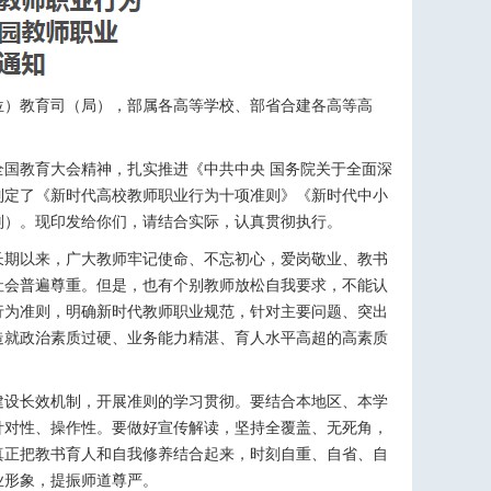
位）教育司（局），部属各高等学校、部省合建各高等高
国教育大会精神，扎实推进《中共中央 国务院关于全面深
制定了《新时代高校教师职业行为十项准则》《新时代中小
则）。现印发给你们，请结合实际，认真贯彻执行。
长期以来，广大教师牢记使命、不忘初心，爱岗敬业、教书
社会普遍尊重。但是，也有个别教师放松自我要求，不能认
行为准则，明确新时代教师职业规范，针对主要问题、突出
造就政治素质过硬、业务能力精湛、育人水平高超的高素质
建设长效机制，开展准则的学习贯彻。要结合本地区、本学
针对性、操作性。要做好宣传解读，坚持全覆盖、无死角，
真正把教书育人和自我修养结合起来，时刻自重、自省、自
业形象，提振师道尊严。