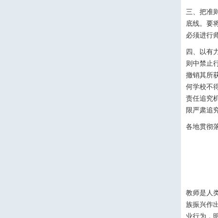
三、把准
底线。要
必须进行
四、以有
则中禁止
撤销其所
何学校不
责任追究
限严肃追
各地贯彻
教师是人
族振兴作
业行为，