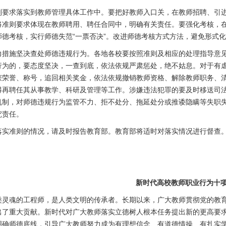
则要求落实到教师管理具体工作中。要把好教师入口关，在教师招聘、引
将准则要求体现在教师聘用、聘任合同中，明确有关责任。要强化考核，
师德考核，实行师德失范“一票否决”。改进师德考核方式方法，避免形式
力措施坚决查处师德违规行为。各地各校要按照准则及相应的处理指导意
行为的，要态度坚决，一查到底，依法依规严肃惩处，绝不姑息。对于有
获荣誉、称号，追回相关奖金，依法依规撤销教师资格、解除教师职务、
得再聘任其从事教学、科研及管理等工作。涉嫌违法犯罪的要及时移送司
机制，对师德违规行为监管不力、拒不处分、拖延处分或推诿隐瞒等失职
究责任。
落实准则的情况，请及时报告教育部。教育部将适时对落实情况进行督查
新时代高校教师职业行为十
类灵魂的工程师，是人类文明的传承者。长期以来，广大教师贯彻党的教
出了重大贡献。新时代对广大教师落实立德树人根本任务提出新的更高要
明确师德底线，引导广大教师努力成为有理想信念、有道德情操、有扎实