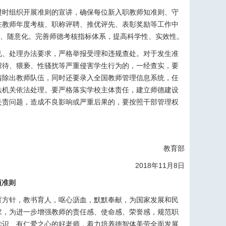
进时组织开展准则的宣讲，确保每位新入职教师知准则、守
在教师年度考核、职称评聘、推优评先、表彰奖励等工作中
化、随意化。完善师德考核指标体系，提高科学性、实效性。
见、处理办法要求，严格举报受理和违规查处。对于发生准
虐待、猥亵、性骚扰等严重侵害学生行为的，一经查实，要
清除出教师队伍，同时还要录入全国教师管理信息系统，任
法机关依法处理。要严格落实学校主体责任，建立师德建设
失责问题，造成不良影响或严重后果的，要按照干部管理权
。
教育部
2018年11月8日
项准则
育方针，教书育人，呕心沥血，默默奉献，为国家发展和民
求，为进一步增强教师的责任感、使命感、荣誉感，规范职
学识、有仁爱之心的好老师，着力培养德智体美劳全面发展