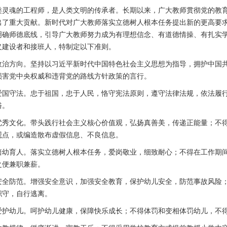
类灵魂的工程师，是人类文明的传承者。长期以来，广大教师贯彻党的教
出了重大贡献。新时代对广大教师落实立德树人根本任务提出新的更高要
明确师德底线，引导广大教师努力成为有理想信念、有道德情操、有扎实
义建设者和接班人，特制定以下准则。
政治方向。坚持以习近平新时代中国特色社会主义思想为指导，拥护中国
损害党中央权威和违背党的路线方针政策的言行。
爱国守法。忠于祖国，忠于人民，恪守宪法原则，遵守法律法规，依法履
俗。
优秀文化。带头践行社会主义核心价值观，弘扬真善美，传递正能量；不
观点，或编造散布虚假信息、不良信息。
培幼育人。落实立德树人根本任务，爱岗敬业，细致耐心；不得在工作期
之便兼职兼薪。
安全防范。增强安全意识，加强安全教育，保护幼儿安全，防范事故风险
职守，自行逃离。
爱护幼儿。呵护幼儿健康，保障快乐成长；不得体罚和变相体罚幼儿，不