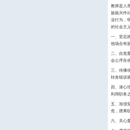
教师是人
族振兴作
业行为，
的社会主
一、坚定
他场合有
二、自觉
会公序良
三、传播
转发错误
四、潜心
利用职务
五、加强
危，擅离
六、关心