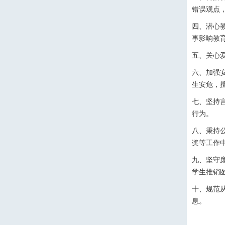
错误观点
四、潜心
事影响教
五、关心
六、加强
生安危，
七、坚持
行为。
八、秉持
奖等工作
九、坚守
学生推销
十、规范
息。