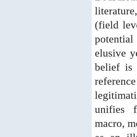
literature,
(field le
potentia
elusive y
belief is
reference
legitima
unifies 
macro, me