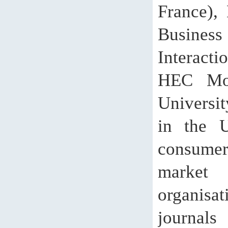
France),
Busines
Interacti
HEC Mon
Universi
in the U
consumer
market 
organis
journals