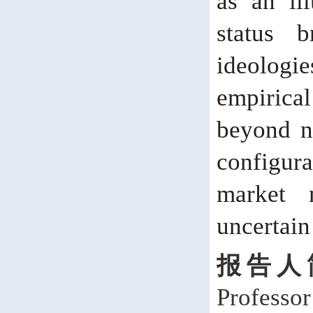
as an ill
status 
ideologi
empirica
beyond n
configur
market
uncertain
报告人
Professo