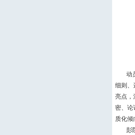
动
细则、
亮点，
密、论
质化倾
彭