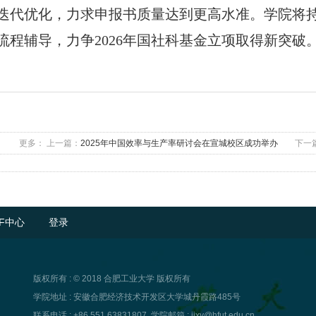
迭代优化，力求申报书质量达到更高水准。学院将
流程辅导，力争
2026
年国社科基金立项取得新突破
更多：
上一篇：
2025年中国效率与生产率研讨会在宣城校区成功举办
下一
F中心
登录
版权所有 : © 2018 合肥工业大学 版权所有
学院地址 : 安徽合肥经济技术开发区大学城丹霞路485号
联系电话 : +86 551 63831807
学院邮箱 : jjxy@hfut.edu.cn