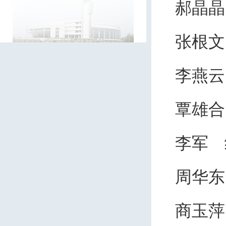
郝晶
张根
李燕云
覃雄合
李军
周华
商玉